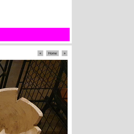
«
Home
»