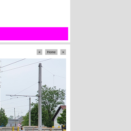
«
Home
»