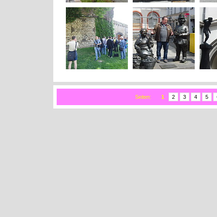
Seiten:
1
2
3
4
5