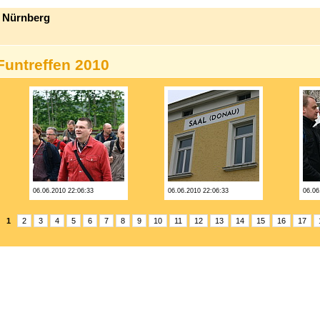
0 Nürnberg
Funtreffen 2010
06.06.2010 22:06:33
06.06.2010 22:06:33
06.06
:
1
2
3
4
5
6
7
8
9
10
11
12
13
14
15
16
17